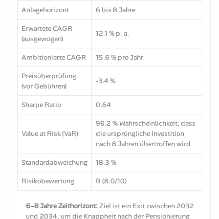
Anlagehorizont
6 bis 8 Jahre
Erwartete CAGR
12.1 % p. a.
(ausgewogen)
Ambitionierte CAGR
15.6 % pro Jahr
Preisüberprüfung
-3.4 %
(vor Gebühren)
Sharpe Ratio
0,64
96.2 % Wahrscheinlichkeit, dass
Value at Risk (VaR)
die ursprüngliche Investition
nach 8 Jahren übertroffen wird
Standardabweichung
18.3 %
Risikobewertung
B (8.0/10)
6–8 Jahre Zeithorizont:
Ziel ist ein Exit zwischen 2032
und 2034, um die Knappheit nach der Pensionierung