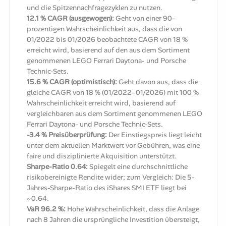
und die Spitzennachfragezyklen zu nutzen.
12.1 % CAGR (ausgewogen):
Geht von einer 90-
prozentigen Wahrscheinlichkeit aus, dass die von
01/2022 bis 01/2026 beobachtete CAGR von 18 %
erreicht wird, basierend auf den aus dem Sortiment
genommenen LEGO Ferrari Daytona- und Porsche
Technic-Sets.
15.6 % CAGR (optimistisch):
Geht davon aus, dass die
gleiche CAGR von 18 % (01/2022–01/2026) mit 100 %
Wahrscheinlichkeit erreicht wird, basierend auf
vergleichbaren aus dem Sortiment genommenen LEGO
Ferrari Daytona- und Porsche Technic-Sets.
-3.4 % Preisüberprüfung:
Der Einstiegspreis liegt leicht
unter dem aktuellen Marktwert vor Gebühren, was eine
faire und disziplinierte Akquisition unterstützt.
Sharpe-Ratio 0.64:
Spiegelt eine durchschnittliche
risikobereinigte Rendite wider; zum Vergleich: Die 5-
Jahres-Sharpe-Ratio des iShares SMI ETF liegt bei
~0.64.
VaR 96.2 %:
Hohe Wahrscheinlichkeit, dass die Anlage
nach 8 Jahren die ursprüngliche Investition übersteigt,