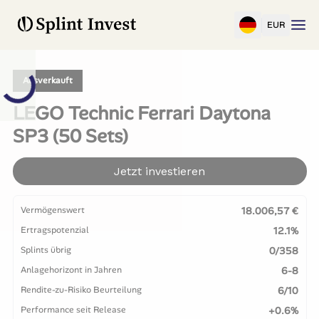
EUR
Ausverkauft
LEGO Technic Ferrari Daytona
SP3 (50 Sets)
Jetzt investieren
Vermögenswert
18.006,57 €
Ertragspotenzial
12.1%
Splints übrig
0/358
Anlagehorizont in Jahren
6-8
Rendite-zu-Risiko Beurteilung
6/10
Performance seit Release
+0.6%