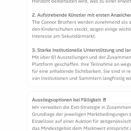
Horizont beibehalten wird, was zu einer erwart
2. Aufstrebende Künstler mit ersten Anzeichen
The Connor Brothers werden zunehmend als au
den Kinderschuhen steckt, zeigen einige wicht
Interesse am Sekundärmarkt.
3. Starke institutionelle Unterstützung und lan
Mit über 61 Ausstellungen und der Zusammena
Plattform geschaffen. Ihre Teilnahme an we
für eine anhaltende Sichtbarkeit. Sie sind i
von Institutionen und Sammlern langfristig w
Ausstiegsoptionen bei Fälligkeit 🚪
Wir verwalten die Exit-Strategie in Zusamme
Grundlage der jeweiligen Marktbedingungen z
Einzellose auf einer Auktion für zeitgenössisc
das Mindestgebot dem Marktwert entspricht u