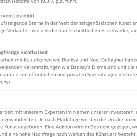
eten Rendite von 19,3 % p.a. führt.
 von Liquidität
fsteigende Sterne in der Welt der zeitgenössischen Kunst a
ige Verkäufe - wie z.B. die durchschnittlichen Einzelwerke, d
gfristige Sichtbarkeit
rbeit mit Kulturikonen wie Banksy und Noel Gallagher haben 
gweisenden Veranstaltungen wie Banksy's Dismaland und die
n renommierten öffentlichen und privaten Sammlungen vertrete
ächst.
narbeit mit unserem Experten im Namen unserer Investoren,
u gewährleisten. Je nach Marktlage werden die Drucke an ei
he Kunst angeboten. Eine Auktion wird in Betracht gezogen, we
nd eine hohe Nachfrage nach Werken des Künstlers besteht. 