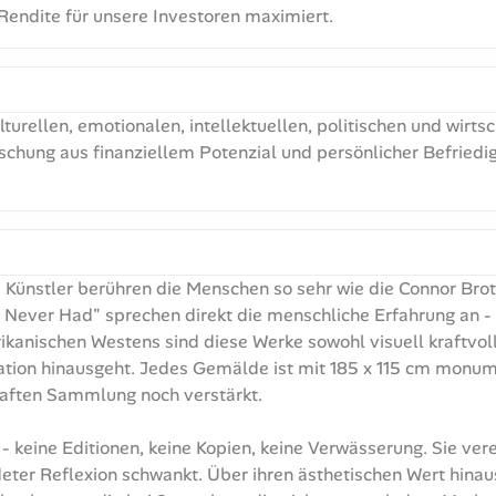
 Rendite für unsere Investoren maximiert.
urellen, emotionalen, intellektuellen, politischen und wirts
schung aus finanziellem Potenzial und persönlicher Befriedig
Künstler berühren die Menschen so sehr wie die Connor Brothe
 Never Had" sprechen direkt die menschliche Erfahrung an -
kanischen Westens sind diese Werke sowohl visuell kraftvoll
ation hinausgeht. Jedes Gemälde ist mit 185 x 115 cm monume
haften Sammlung noch verstärkt.
- keine Editionen, keine Kopien, keine Verwässerung. Sie ver
ter Reflexion schwankt. Über ihren ästhetischen Wert hinaus