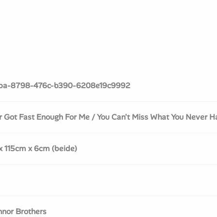
ba-8798-476c-b390-6208e19c9992
r Got Fast Enough For Me / You Can't Miss What You Never H
 115cm x 6cm (beide)
nor Brothers