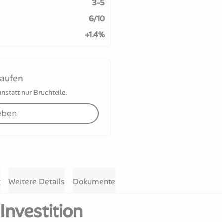
3-5
6/10
+1.4%
kaufen
statt nur Bruchteile.
eben
g
Weitere Details
Dokumente
Investition