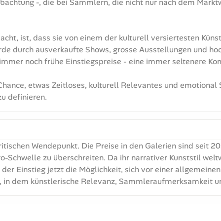
bachtung -, die bei Sammlern, die nicht nur nach dem Markt
ht, ist, dass sie von einem der kulturell versiertesten Kün
de durch ausverkaufte Shows, grosse Ausstellungen und hoch
 immer noch frühe Einstiegspreise - eine immer seltenere Kom
e Chance, etwas Zeitloses, kulturell Relevantes und emotional
u definieren.
itischen Wendepunkt. Die Preise in den Galerien sind seit 2
-Schwelle zu überschreiten. Da ihr narrativer Kunststil wel
et der Einstieg jetzt die Möglichkeit, sich vor einer allgeme
ment, in dem künstlerische Relevanz, Sammleraufmerksamkei