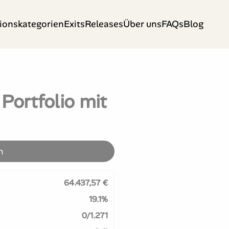
tionskategorien
Exits
Releases
Über uns
FAQs
Blog
Portfolio mit
n
64.437,57 €
19.1%
0/1.271