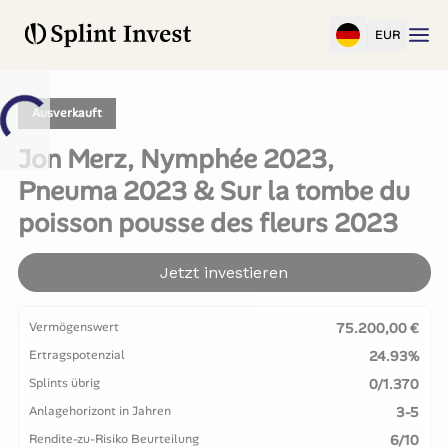
EUR
Ausverkauft
Jon Merz, Nymphée 2023,
Pneuma 2023 & Sur la tombe du
poisson pousse des fleurs 2023
Jetzt investieren
Vermögenswert
75.200,00 €
Ertragspotenzial
24.93%
Splints übrig
0/1.370
Anlagehorizont in Jahren
3-5
Rendite-zu-Risiko Beurteilung
6/10