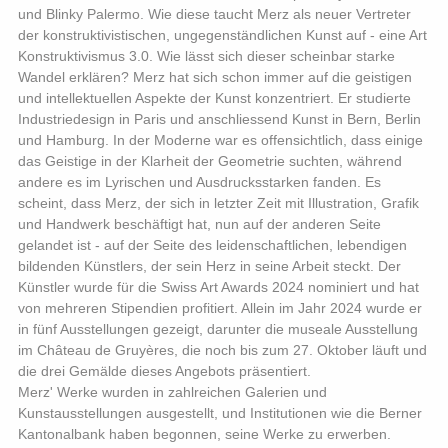
und Blinky Palermo. Wie diese taucht Merz als neuer Vertreter
der konstruktivistischen, ungegenständlichen Kunst auf - eine Art
Konstruktivismus 3.0. Wie lässt sich dieser scheinbar starke
Wandel erklären? Merz hat sich schon immer auf die geistigen
und intellektuellen Aspekte der Kunst konzentriert. Er studierte
Industriedesign in Paris und anschliessend Kunst in Bern, Berlin
und Hamburg. In der Moderne war es offensichtlich, dass einige
das Geistige in der Klarheit der Geometrie suchten, während
andere es im Lyrischen und Ausdrucksstarken fanden. Es
scheint, dass Merz, der sich in letzter Zeit mit Illustration, Grafik
und Handwerk beschäftigt hat, nun auf der anderen Seite
gelandet ist - auf der Seite des leidenschaftlichen, lebendigen
bildenden Künstlers, der sein Herz in seine Arbeit steckt. Der
Künstler wurde für die Swiss Art Awards 2024 nominiert und hat
von mehreren Stipendien profitiert. Allein im Jahr 2024 wurde er
in fünf Ausstellungen gezeigt, darunter die museale Ausstellung
im Château de Gruyères, die noch bis zum 27. Oktober läuft und
die drei Gemälde dieses Angebots präsentiert.
Merz' Werke wurden in zahlreichen Galerien und
Kunstausstellungen ausgestellt, und Institutionen wie die Berner
Kantonalbank haben begonnen, seine Werke zu erwerben.