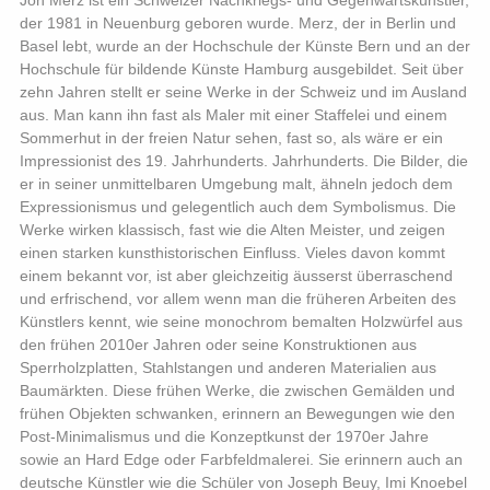
der 1981 in Neuenburg geboren wurde. Merz, der in Berlin und
Basel lebt, wurde an der Hochschule der Künste Bern und an der
Hochschule für bildende Künste Hamburg ausgebildet. Seit über
zehn Jahren stellt er seine Werke in der Schweiz und im Ausland
aus. Man kann ihn fast als Maler mit einer Staffelei und einem
Sommerhut in der freien Natur sehen, fast so, als wäre er ein
Impressionist des 19. Jahrhunderts. Jahrhunderts. Die Bilder, die
er in seiner unmittelbaren Umgebung malt, ähneln jedoch dem
Expressionismus und gelegentlich auch dem Symbolismus. Die
Werke wirken klassisch, fast wie die Alten Meister, und zeigen
einen starken kunsthistorischen Einfluss. Vieles davon kommt
einem bekannt vor, ist aber gleichzeitig äusserst überraschend
und erfrischend, vor allem wenn man die früheren Arbeiten des
Künstlers kennt, wie seine monochrom bemalten Holzwürfel aus
den frühen 2010er Jahren oder seine Konstruktionen aus
Sperrholzplatten, Stahlstangen und anderen Materialien aus
Baumärkten. Diese frühen Werke, die zwischen Gemälden und
frühen Objekten schwanken, erinnern an Bewegungen wie den
Post-Minimalismus und die Konzeptkunst der 1970er Jahre
sowie an Hard Edge oder Farbfeldmalerei. Sie erinnern auch an
deutsche Künstler wie die Schüler von Joseph Beuy, Imi Knoebel