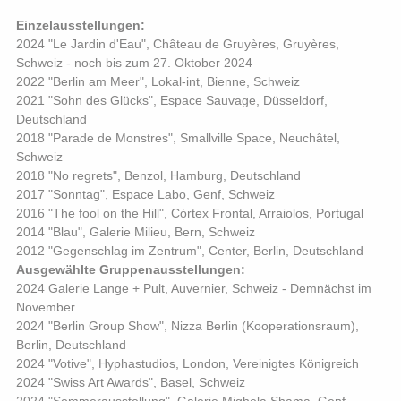
Einzelausstellungen:
2024 "Le Jardin d'Eau", Château de Gruyères, Gruyères,
Schweiz - noch bis zum 27. Oktober 2024
2022 "Berlin am Meer", Lokal-int, Bienne, Schweiz
2021 "Sohn des Glücks", Espace Sauvage, Düsseldorf,
Deutschland
2018 "Parade de Monstres", Smallville Space, Neuchâtel,
Schweiz
2018 "No regrets", Benzol, Hamburg, Deutschland
2017 "Sonntag", Espace Labo, Genf, Schweiz
2016 "The fool on the Hill", Córtex Frontal, Arraiolos, Portugal
2014 "Blau", Galerie Milieu, Bern, Schweiz
2012 "Gegenschlag im Zentrum", Center, Berlin, Deutschland
Ausgewählte Gruppenausstellungen:
2024 Galerie Lange + Pult, Auvernier, Schweiz - Demnächst im
November
2024 "Berlin Group Show", Nizza Berlin (Kooperationsraum),
Berlin, Deutschland
2024 "Votive", Hyphastudios, London, Vereinigtes Königreich
2024 "Swiss Art Awards", Basel, Schweiz
2024 "Sommerausstellung", Galerie Mighela Shama, Genf,