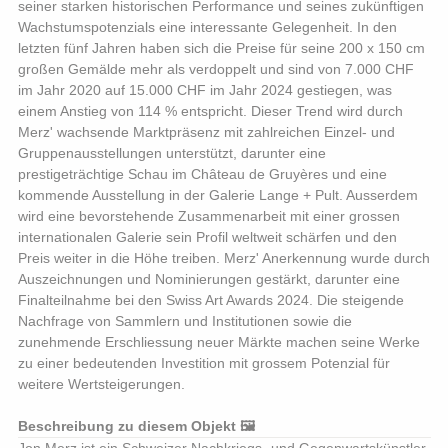
seiner starken historischen Performance und seines zukünftigen
Wachstumspotenzials eine interessante Gelegenheit. In den
letzten fünf Jahren haben sich die Preise für seine 200 x 150 cm
großen Gemälde mehr als verdoppelt und sind von 7.000 CHF
im Jahr 2020 auf 15.000 CHF im Jahr 2024 gestiegen, was
einem Anstieg von 114 % entspricht. Dieser Trend wird durch
Merz' wachsende Marktpräsenz mit zahlreichen Einzel- und
Gruppenausstellungen unterstützt, darunter eine
prestigeträchtige Schau im Château de Gruyères und eine
kommende Ausstellung in der Galerie Lange + Pult. Ausserdem
wird eine bevorstehende Zusammenarbeit mit einer grossen
internationalen Galerie sein Profil weltweit schärfen und den
Preis weiter in die Höhe treiben. Merz' Anerkennung wurde durch
Auszeichnungen und Nominierungen gestärkt, darunter eine
Finalteilnahme bei den Swiss Art Awards 2024. Die steigende
Nachfrage von Sammlern und Institutionen sowie die
zunehmende Erschliessung neuer Märkte machen seine Werke
zu einer bedeutenden Investition mit grossem Potenzial für
weitere Wertsteigerungen.
Beschreibung zu diesem Objekt 🖼️
Jon Merz ist ein Schweizer Nachkriegs- und Gegenwartskünstler,