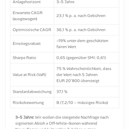
Anlagehorizont
3–5 Jahre
Erwartete CAGR
23,1 % p. a. nach Gebühren
(ausgewogen)
Optimistische CAGR
36,1 % p. a. nach Gebühren
~19% unter dem geschätzten
Einstiegsrabatt
fairen Wert
Sharpe Ratio
0,65 (gegenüber SMI: 0,61)
75 % Wahrscheinlichkeit, dass
Value at Risk (VaR)
der Wert nach 5 Jahren
EUR 20’800 übersteigt
Standardabweichung
37,1 %
Risikobewertung
B (7,2/10 – mässiges Risiko)
3–5 Jahre:
Wir wollen die steigende Nachfrage nach
signierten Abloh x Off-White-Ikonen während