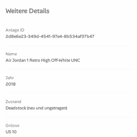
Weitere Details
Anlage ID
2d8e6e23-349d-4541-97e4-8b534af37b47
Name
Air Jordan 1 Retro High Off-White UNC
Jahr
2018
Zustand
Deadstock (neu und ungetragen)
Grösse
US 10