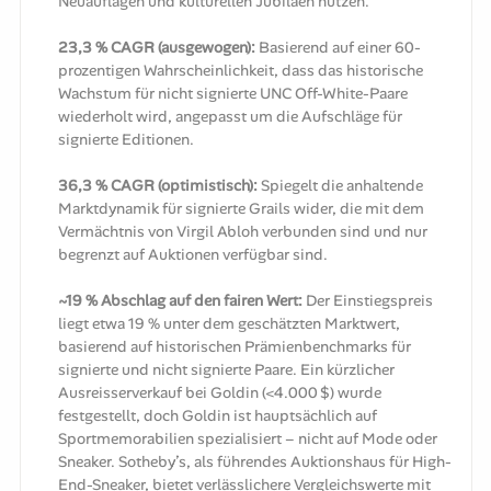
Neuauflagen und kulturellen Jubiläen nutzen.
23,3 % CAGR (ausgewogen):
Basierend auf einer 60-
prozentigen Wahrscheinlichkeit, dass das historische
Wachstum für nicht signierte UNC Off-White-Paare
wiederholt wird, angepasst um die Aufschläge für
signierte Editionen.
36,3 % CAGR (optimistisch):
Spiegelt die anhaltende
Marktdynamik für signierte Grails wider, die mit dem
Vermächtnis von Virgil Abloh verbunden sind und nur
begrenzt auf Auktionen verfügbar sind.
~19 % Abschlag auf den fairen Wert:
Der Einstiegspreis
liegt etwa 19 % unter dem geschätzten Marktwert,
basierend auf historischen Prämienbenchmarks für
signierte und nicht signierte Paare. Ein kürzlicher
Ausreisserverkauf bei Goldin (<4.000 $) wurde
festgestellt, doch Goldin ist hauptsächlich auf
Sportmemorabilien spezialisiert – nicht auf Mode oder
Sneaker. Sotheby’s, als führendes Auktionshaus für High-
End-Sneaker, bietet verlässlichere Vergleichswerte mit