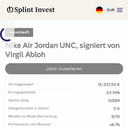
EUR
Ausverkauft
Nike Air Jordan UNC, signiert von
Virgil Abloh
Jetzt investieren
Vermögenswert
15.337,50 €
Ertragspotenzial
23.14%
Splints übrig
0/289
Anlagehorizont in Jahren
3-5
Rendite-zu-Risiko Beurteilung
6/10
Performance seit Release
+6.1%