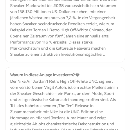
Sneaker-Markt wird bis 2028 voraussichtlich ein Volumen
von 138.130 Millionen US-Dollar erreichen, mit einer
jährlichen Wachstumsrate von 7,2 %. In der Vergangenheit
haben Sneaker beeindruckende Renditen erzielt, wie zum
Beispiel der Jordan 1 Retro High Off-White Chicago, der
über einen Zeitraum von fünf Jahren eine annualisierte
Performance von 116 % erzielte. Dieses starke
Marktwachstum und die kulturelle Relevanz machen
Sneaker zu einer attraktiven Investitionsmöglichkeit.
Warum in diese Anlage investieren? 💎
Der Nike Air Jordan 1 Retro High Off-White UNC, signiert
vom verstorbenen Virgil Abloh, ist ein echter Meilenstein in
der Sneaker-Geschichte – ein Punkt, an dem Mode, Sport
und zeitgenössische Kultur aufeinandergetroffen sind. Als
Teil des bahnbrechenden „The Ten“-Release in
Zusammenarbeit mit Nike ist die UNC-Edition eine
Hommage an Michael Jordans Alma Mater und zeigt
gleichzeitig Ablohs charakteristische Dekonstruktion und
industrielle Designsprache. Die zusätzliche Seltenheit einer