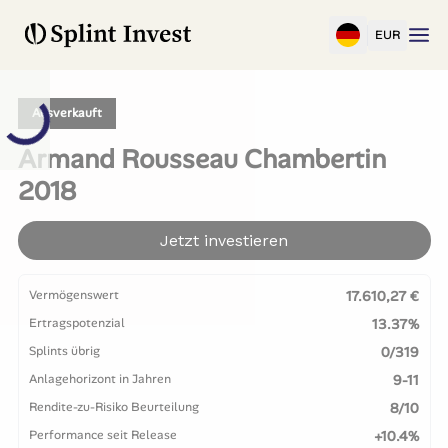
EUR
Ausverkauft
Armand Rousseau Chambertin
2018
Jetzt investieren
Vermögenswert
17.610,27 €
Ertragspotenzial
13.37%
Splints übrig
0/319
Anlagehorizont in Jahren
9-11
Rendite-zu-Risiko Beurteilung
8/10
Performance seit Release
+10.4%