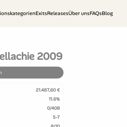
tionskategorien
Exits
Releases
Über uns
FAQs
Blog
ellachie 2009
n
21.487,60 €
11.6%
0/408
5-7
8/10