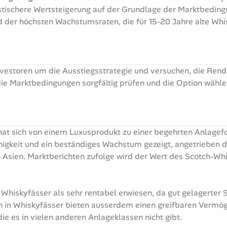
listischere Wertsteigerung auf der Grundlage der Marktbedin
d der höchsten Wachstumsraten, die für 15-20 Jahre alte Wh
vestoren um die Ausstiegsstrategie und versuchen, die Rend
e Marktbedingungen sorgfältig prüfen und die Option wählen
hat sich von einem Luxusprodukt zu einer begehrten Anlagefo
igkeit und ein beständiges Wachstum gezeigt, angetrieben d
 Asien. Marktberichten zufolge wird der Wert des Scotch-Wh
n Whiskyfässer als sehr rentabel erwiesen, da gut gelagerter
en in Whiskyfässer bieten ausserdem einen greifbaren Vermöge
die es in vielen anderen Anlageklassen nicht gibt.