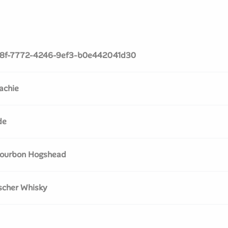
8f-7772-4246-9ef3-b0e442041d30
achie
de
 Bourbon Hogshead
scher Whisky