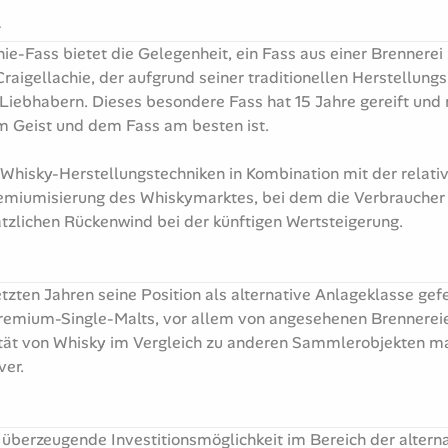

chie-Fass bietet die Gelegenheit, ein Fass aus einer Brennerei
raigellachie, der aufgrund seiner traditionellen Herstellun
-Liebhabern. Dieses besondere Fass hat 15 Jahre gereift und n
m Geist und dem Fass am besten ist.
 Whisky-Herstellungstechniken in Kombination mit der relati
Premiumisierung des Whiskymarktes, bei dem die Verbrauche
ätzlichen Rückenwind bei der künftigen Wertsteigerung.
etzten Jahren seine Position als alternative Anlageklasse ge
remium-Single-Malts, vor allem von angesehenen Brennereien
ität von Whisky im Vergleich zu anderen Sammlerobjekten mach
ver.
e überzeugende Investitionsmöglichkeit im Bereich der alterna