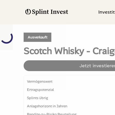
Investi
Ausverkauft
Scotch Whisky - Craig
Jetzt investiere
Vermögenswert
Ertragspotenzial
Splints übrig
Anlagehorizont in Jahren
Rendite-zu-Risiko Beurteilung