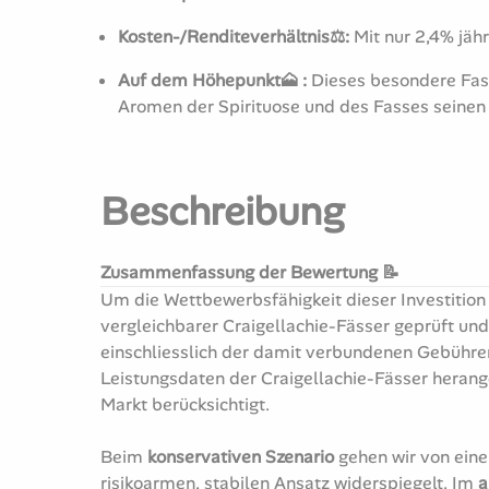
Kosten-/Renditeverhältnis⚖️:
Mit nur 2,4% jäh
Auf dem Höhepunkt🗻 :
Dieses besondere Fass,
Aromen der Spirituose und des Fasses seinen 
Beschreibung
Zusammenfassung der Bewertung 📝
Um die Wettbewerbsfähigkeit dieser Investition 
vergleichbarer Craigellachie-Fässer geprüft un
einschliesslich der damit verbundenen Gebühren
Leistungsdaten der Craigellachie-Fässer herang
Markt berücksichtigt.
Beim
konservativen Szenario
gehen wir von eine
risikoarmen, stabilen Ansatz widerspiegelt. Im
a