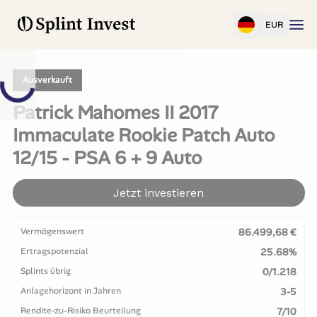
EUR
Ausverkauft
Patrick Mahomes II 2017
Immaculate Rookie Patch Auto
12/15 - PSA 6 + 9 Auto
Jetzt investieren
Vermögenswert
86.499,68 €
Ertragspotenzial
25.68%
Splints übrig
0/1.218
Anlagehorizont in Jahren
3-5
Rendite-zu-Risiko Beurteilung
7/10