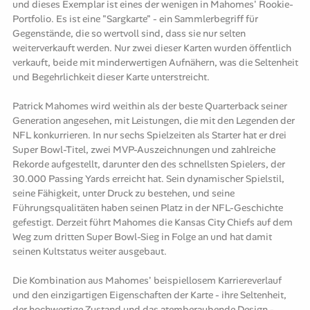
und dieses Exemplar ist eines der wenigen in Mahomes' Rookie-
Portfolio. Es ist eine "Sargkarte" - ein Sammlerbegriff für
Gegenstände, die so wertvoll sind, dass sie nur selten
weiterverkauft werden. Nur zwei dieser Karten wurden öffentlich
verkauft, beide mit minderwertigen Aufnähern, was die Seltenheit
und Begehrlichkeit dieser Karte unterstreicht.
Patrick Mahomes wird weithin als der beste Quarterback seiner
Generation angesehen, mit Leistungen, die mit den Legenden der
NFL konkurrieren. In nur sechs Spielzeiten als Starter hat er drei
Super Bowl-Titel, zwei MVP-Auszeichnungen und zahlreiche
Rekorde aufgestellt, darunter den des schnellsten Spielers, der
30.000 Passing Yards erreicht hat. Sein dynamischer Spielstil,
seine Fähigkeit, unter Druck zu bestehen, und seine
Führungsqualitäten haben seinen Platz in der NFL-Geschichte
gefestigt. Derzeit führt Mahomes die Kansas City Chiefs auf dem
Weg zum dritten Super Bowl-Sieg in Folge an und hat damit
seinen Kultstatus weiter ausgebaut.
Die Kombination aus Mahomes' beispiellosem Karriereverlauf
und den einzigartigen Eigenschaften der Karte - ihre Seltenheit,
der hochwertige Zustand und das atemberaubende Design -