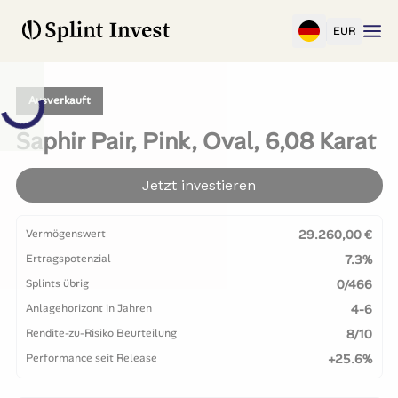
EUR
Ausverkauft
Saphir Pair, Pink, Oval, 6,08 Karat
Jetzt investieren
Vermögenswert
29.260,00 €
Ertragspotenzial
7.3%
Splints übrig
0/466
Anlagehorizont in Jahren
4-6
Rendite-zu-Risiko Beurteilung
8/10
Performance seit Release
+25.6%