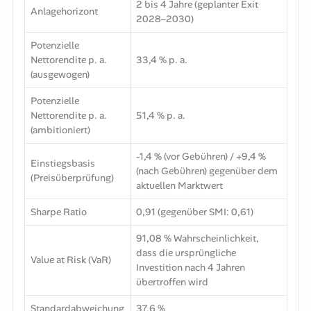
2 bis 4 Jahre (geplanter Exit
Anlagehorizont
2028–2030)
Potenzielle
Nettorendite p. a.
33,4 % p. a.
(ausgewogen)
Potenzielle
Nettorendite p. a.
51,4 % p. a.
(ambitioniert)
-1,4 % (vor Gebühren) / +9,4 %
Einstiegsbasis
(nach Gebühren) gegenüber dem
(Preisüberprüfung)
aktuellen Marktwert
Sharpe Ratio
0,91 (gegenüber SMI: 0,61)
91,08 % Wahrscheinlichkeit,
dass die ursprüngliche
Value at Risk (VaR)
Investition nach 4 Jahren
übertroffen wird
Standardabweichung
37,6 %