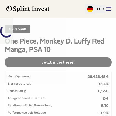
EUR
Ausverkauft
One Piece, Monkey D. Luffy Red
Manga, PSA 10
Jetzt investieren
Vermögenswert
28.426,48 €
Ertragspotenzial
33.4%
Splints übrig
0/558
Anlagehorizont in Jahren
2-4
Rendite-zu-Risiko Beurteilung
8/10
Performance seit Release
+1.9%