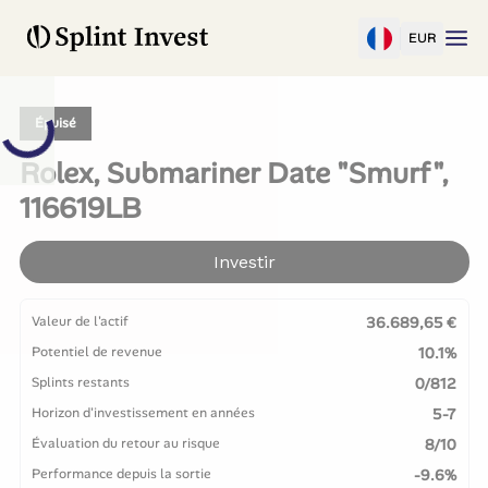
EUR
Épuisé
Rolex, Submariner Date "Smurf",
116619LB
Investir
Valeur de l'actif
36.689,65 €
Potentiel de revenue
10.1%
Splints restants
0/812
Horizon d'investissement en années
5-7
Évaluation du retour au risque
8/10
Performance depuis la sortie
-9.6%