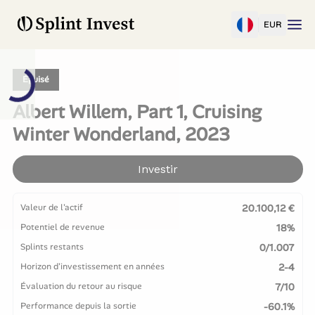
EUR
Épuisé
Albert Willem, Part 1, Cruising
Winter Wonderland, 2023
Investir
Valeur de l'actif
20.100,12 €
Potentiel de revenue
18%
Splints restants
0/1.007
Horizon d'investissement en années
2-4
Évaluation du retour au risque
7/10
Performance depuis la sortie
-60.1%