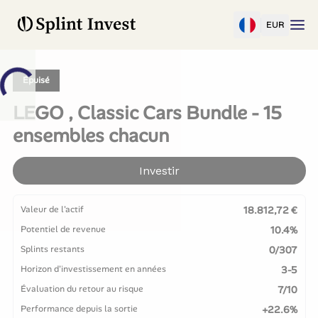
EUR
Épuisé
LEGO , Classic Cars Bundle - 15
ensembles chacun
Investir
Valeur de l'actif
18.812,72 €
Potentiel de revenue
10.4%
Splints restants
0/307
Horizon d'investissement en années
3-5
Évaluation du retour au risque
7/10
Performance depuis la sortie
+22.6%