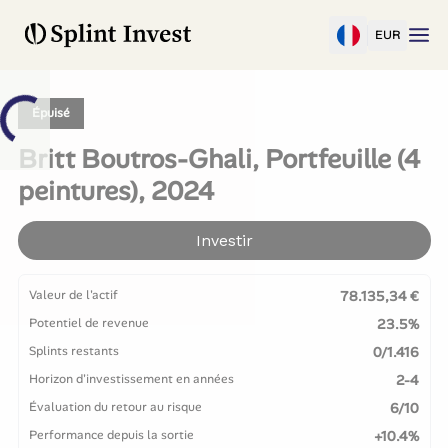
EUR
Épuisé
Britt Boutros-Ghali, Portfeuille (4
peintures), 2024
Investir
Valeur de l'actif
78.135,34 €
Potentiel de revenue
23.5%
Splints restants
0/1.416
Horizon d'investissement en années
2-4
Évaluation du retour au risque
6/10
Performance depuis la sortie
+10.4%