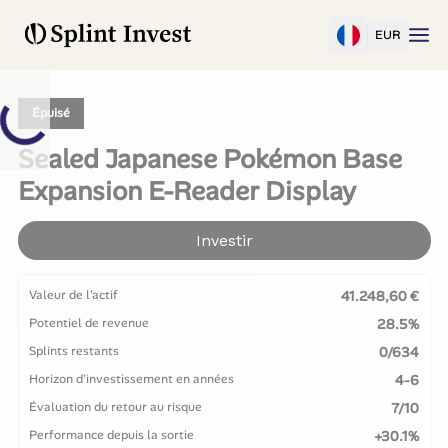
EUR
Épuisé
Sealed Japanese Pokémon Base
Expansion E-Reader Display
Investir
Valeur de l'actif
41.248,60 €
Potentiel de revenue
28.5%
Splints restants
0/634
Horizon d'investissement en années
4-6
Évaluation du retour au risque
7/10
Performance depuis la sortie
+30.1%