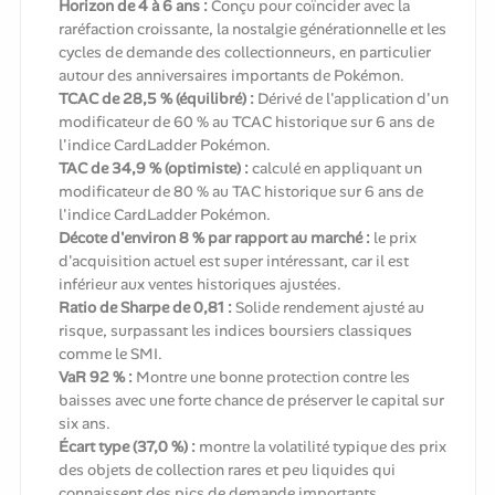
Horizon de 4 à 6 ans :
Conçu pour coïncider avec la
raréfaction croissante, la nostalgie générationnelle et les
cycles de demande des collectionneurs, en particulier
autour des anniversaires importants de Pokémon.
TCAC de 28,5 % (équilibré) :
Dérivé de l'application d'un
modificateur de 60 % au TCAC historique sur 6 ans de
l'indice CardLadder Pokémon.
TAC de 34,9 % (optimiste) :
calculé en appliquant un
modificateur de 80 % au TAC historique sur 6 ans de
l'indice CardLadder Pokémon.
Décote d'environ 8 % par rapport au marché :
le prix
d'acquisition actuel est super intéressant, car il est
inférieur aux ventes historiques ajustées.
Ratio de Sharpe de 0,81 :
Solide rendement ajusté au
risque, surpassant les indices boursiers classiques
comme le SMI.
VaR 92 % :
Montre une bonne protection contre les
baisses avec une forte chance de préserver le capital sur
six ans.
Écart type (37,0 %) :
montre la volatilité typique des prix
des objets de collection rares et peu liquides qui
connaissent des pics de demande importants.