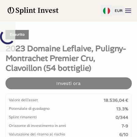
EUR
Esaurito
2023 Domaine Leflaive, Puligny-
Montrachet Premier Cru,
Clavoillon (54 bottiglie)
Investi ora
Valore dell'asset
18.536,04 €
Potenziale di guadagno
13.3%
Splint rimanenti
0/344
Orizzonte di investimento in anni
7-9
Valutazione del ritorno al rischio
6/10