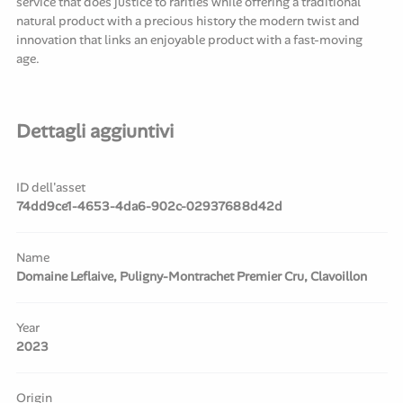
service that does justice to rarities while offering a traditional
natural product with a precious history the modern twist and
innovation that links an enjoyable product with a fast-moving
age.
Dettagli aggiuntivi
ID dell'asset
74dd9ce1-4653-4da6-902c-02937688d42d
Name
Domaine Leflaive, Puligny-Montrachet Premier Cru, Clavoillon
Year
2023
Origin