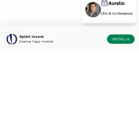
Aurelio
CEO & Co-Fondatore
Splint Invest
INSTALLA
Scarica l’app mobile
Diversifica il tuo portfolio
come un esperto