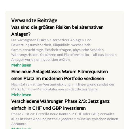
Verwandte Beiträge
Was sind die größten Risiken bei alternativen
Anlagen?
Die wichtigsten Risiken alternativer Anlagen sind
Bewertungsunsicherheit, Illiquidität, wechselnde
Sammlernachfrage, Echtheitsfragen, physische Schäden,
Währungsrisiken, Gebühren und Plattformrisiko – all das können
Anleger vor einer Investition prüfen.
Mehr lesen
Eine neue Anlageklasse: Warum Filmrequisiten
einen Platz im modernen Portfolio verdienen
Nach Jahren stiller Wertentwicklung im Hintergrund sendet der
Markt für Film-Memorabilia nun ein deutliches Signal.
Mehr lesen
Verschiedene Währungen Phase 2/3: Jetzt ganz
einfach in CHF und GBP investieren
Phase 2 ist da: Erstelle neue Konten in CHF oder GBP, verwalte
alles in einer App und wechsle jederzeit mühelos zwischen deinen
Accounts.