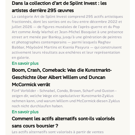
Dans la collection d'art de Splint Invest : les
artistes derrière 295 œuvres
La catégorie Art de Splint Invest comprend 295 actifs artistiques
fractionnés, dont les sorties ont eu lieu entre décembre 2022 et
juillet 2026 — de figures muséales de l'après-guerre et du Pop
Art comme Andy Warhol et Jean-Michel Basquiat à une présence
street art menée par Banksy, jusqu'à une génération de peintres
et photographes contemporains — parmi lesquels Raghav
Babbar, Móyòsóré Martins et Ksenia Pasyura — qui construisent
activement leurs résultats aux enchères et leur représentation
en galerie.
En savoir plus
Boom, Crash, Comeback: Was die Kunstmarkt-
Geschichte über Albert Willem und Duncan
McCormick verrät
Fünf Vorbilder - Schnabel, Condo, Brown, Scharf und Guston -
zeigen dir, welche Wege ein spekulativer Kunstmarkt-Zyklus
nehmen kann, und warum Willem und McCormick diesen Zyklus
noch nicht durchlaufen haben.
En savoir plus
Comment les actifs alternatifs sont-ils valorisés
sans cours boursier ?
Les actifs alternatifs sont valorisés à partir de ventes