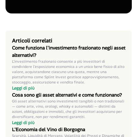
Articoli correlati
Come funziona l'investimento frazionato negli asset
alternativi?
L'investimento frazionato consente a più investitori di
condividere l'esposizione economica a un unico bene fisico di alto
valore, acquistandone ciascuno una quota, mentre una
piattaforma come Splint Invest gestisce approvvigionamento,
stoccaggio, assicurazione e vendita finale.
Leggi di più
Cosa sono gli asset alternativi e come funzionano?
Gli asset alternativi sono investimenti tangibili o non tradizionali
— come arte, vino, orologi, whisky e automobili — distinti da
azioni, obbligazioni e immobili, che gli investitori acquistano per
diversificare, non per rendimenti garantiti.
Leggi di più
L'Economia del Vino di Borgogna
Scarsità, Liquidità di Mercato, Volatilità dei Prezzi e Dinamiche di